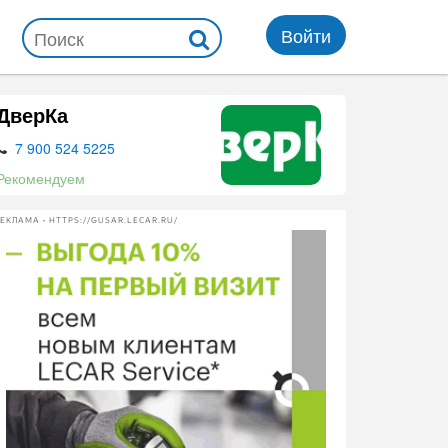
Войти
ДверКа
7 900 524 5225
Рекомендуем
ЕКЛАМА • HTTPS://GUSAR.LECAR.RU/