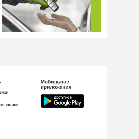
ь
Мобильное
приложения
вязи
авочнике